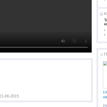
Κ
Τ
κ
Π
ΣΧ
21-06-2015
ΑΦ