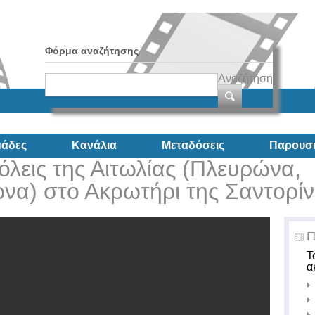
Φόρμα αναζήτησης
Αναζήτηση
άδες
Κανάλια
Μεταδόσεις
Παρουσι
όλεις της Αιτωλίας (Πλευρώνα,
να) στο Ακρωτήρι της Σαντορίν
Π
Τ
α