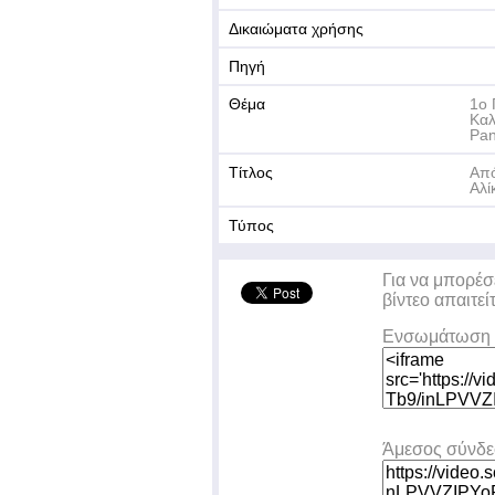
Δικαιώματα χρήσης
Πηγή
Θέμα
1ο 
Καλ
Pan
Τίτλος
Από
Αλί
Τύπος
Για να μπορέσ
βίντεο απαιτεί
Ενσωμάτωση 
Άμεσος σύνδ