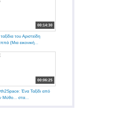
00:14:30
 ταξίδια του Αριστείδη
ππά (Μια εικονική...
00:06:25
th2Space: Ένα Ταξίδι από
ν Μύθο... στα...