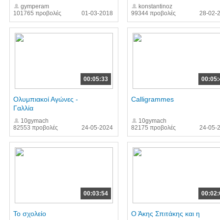
gymperam
konstantinoz
101765 προβολές
01-03-2018
99344 προβολές
28-02-
00:05:33
00:05:
Ολυμπιακοί Αγώνες -
Calligrammes
Γαλλία
10gymach
10gymach
82553 προβολές
24-05-2024
82175 προβολές
24-05-
00:03:54
00:02:
Το σχολείο
Ο Άκης Σπιτάκης και η