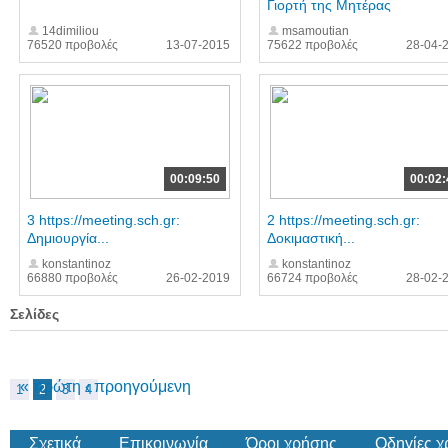
Γιορτή της Μητέρας
14dimiliou
msamoutian
76520 προβολές
13-07-2015
75622 προβολές
28-04-
00:09:50
00:02:
3 https://meeting.sch.gr:
2 https://meeting.sch.gr:
Δημιουργία...
Δοκιμαστική...
konstantinoz
konstantinoz
66880 προβολές
26-02-2019
66724 προβολές
28-02-
Σελίδες
« πρώτη
‹ προηγούμενη
1
2
3
4
Σχετικά
Επικοινωνία
Όροι χρήσης
Οδηγίες 