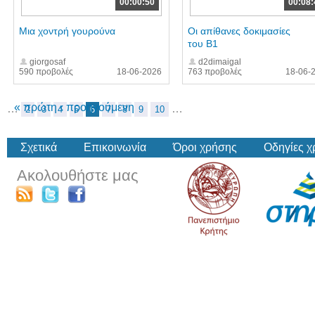
00:00:50
00:08:
Μια χοντρή γουρούνα
Οι απίθανες δοκιμασίες
του Β1
giorgosaf
d2dimaigal
590 προβολές
18-06-2026
763 προβολές
18-06-
« πρώτη
‹ προηγούμενη
…
…
2
3
4
5
6
7
8
9
10
Σχετικά
Επικοινωνία
Όροι χρήσης
Οδηγίες 
Ακολουθήστε μας