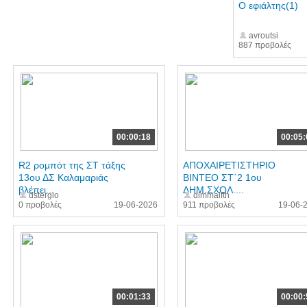
Ο εφιάλτης(1)
avroutsi
887 προβολές
00:00:18
00:05:
R2 ρομπότ της ΣΤ τάξης
ΑΠΟΧΑΙΡΕΤΙΣΤΗΡΙΟ
13ου ΔΣ Καλαμαριάς
ΒΙΝΤΕΟ ΣΤ΄2 1ου
βλέπει...
ΔΗΜ.ΣΧΟΛ....
dstergio
dimmalfth
0 προβολές
19-06-2026
911 προβολές
19-06-
00:01:33
00:00: