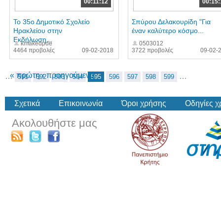
00:11:12
00:15:
Το 35ο Δημοτικό Σχολείο
Σπύρου Δελακουρίδη "Για
Ηρακλείου στην
έναν καλύτερο κόσμο...
Εκδήλωση...
kmakedpde
0503012
4464 προβολές
09-02-2018
3722 προβολές
09-02-
« πρώτη
‹ προηγούμενη
…
…
591
592
593
594
595
596
597
598
599
Σχετικά
Επικοινωνία
Όροι χρήσης
Οδηγίες 
Ακολουθήστε μας