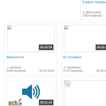
Σκέψου τετράγ
gkinosmind
1283 προβολές
00:43:59
00:02:
Αηδονόπιτα
Οι πιτσιρίκοι
gymrenti
3gymkomo
6164 προβολές
16-02-2018
3774 προβολές
16-02-
00:21:16