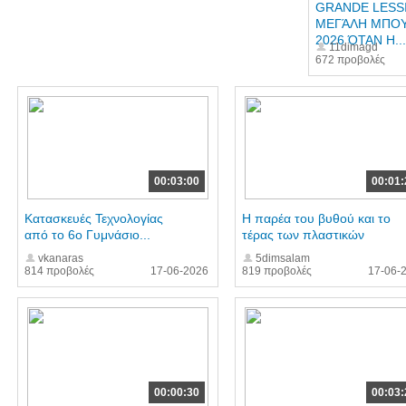
GRANDE LESSI
ΜΕΓΆΛΗ ΜΠΟ
2026 ΌΤΑΝ Η...
11dimagd
672 προβολές
00:03:00
00:01:
Κατασκευές Τεχνολογίας
Η παρέα του βυθού και το
από το 6ο Γυμνάσιο...
τέρας των πλαστικών
vkanaras
5dimsalam
814 προβολές
17-06-2026
819 προβολές
17-06-
00:00:30
00:03: