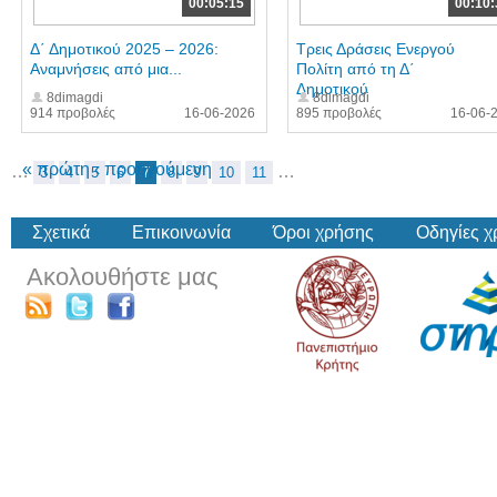
00:05:15
00:10:
Δ΄ Δημοτικού 2025 – 2026:
Τρεις Δράσεις Ενεργού
Αναμνήσεις από μια...
Πολίτη από τη Δ΄
Δημοτικού
8dimagdi
8dimagdi
914 προβολές
16-06-2026
895 προβολές
16-06-
« πρώτη
‹ προηγούμενη
…
…
3
4
5
6
7
8
9
10
11
Σχετικά
Επικοινωνία
Όροι χρήσης
Οδηγίες 
Ακολουθήστε μας