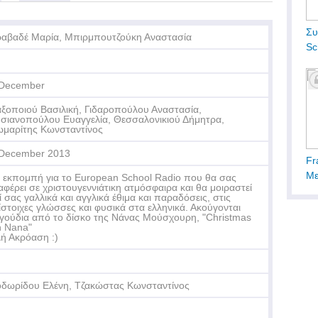
Συ
αβαδέ Μαρία, Μπιρμπουτζούκη Αναστασία
Sc
 December
ξοποιού Βασιλική, Γιδαροπούλου Αναστασία,
σιανοπούλου Ευαγγελία, Θεσσαλονικιού Δήμητρα,
μαρίτης Κωνσταντίνος
December 2013
Fr
Με
 εκπομπή για το European School Radio που θα σας
αφέρει σε χριστουγεννιάτικη ατμόσφαιρα και θα μοιραστεί
ί σας γαλλικά και αγγλικά έθιμα και παραδόσεις, στις
ίστοιχες γλώσσες και φυσικά στα ελληνικά. Ακούγονται
γούδια από το δίσκο της Νάνας Μούσχουρη, "Christmas
h Nana"
ή Ακρόαση :)
δωρίδου Ελένη, Τζακώστας Κωνσταντίνος