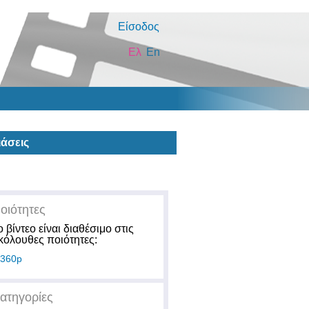
Είσοδος
Ελ
En
άσεις
οιότητες
ο βίντεο είναι διαθέσιμο στις
κόλουθες ποιότητες:
360p
ατηγορίες