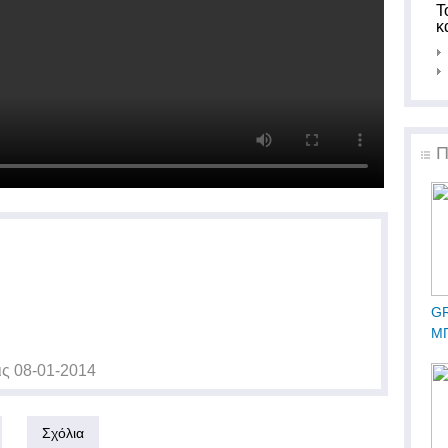
Τ
κ
Π
GR
ΜΠ
ις
08-01-2014
Σχόλια