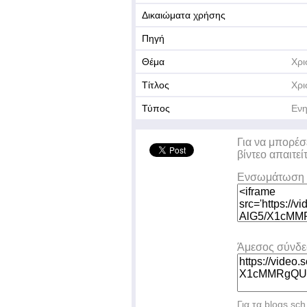
Δικαιώματα χρήσης
Πηγή
Θέμα
Χρι
Τίτλος
Χρι
Τύπος
Ενη
Για να μπορέσ
βίντεο απαιτεί
Ενσωμάτωση 
Άμεσος σύνδ
Για τα blogs.sch