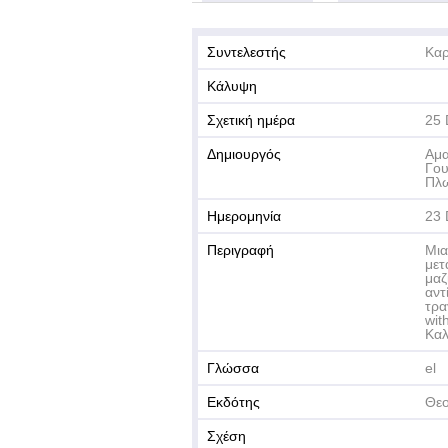
Συντελεστής
Καρ
Κάλυψη
Σχετική ημέρα
25
Δημιουργός
Αμα
Γου
Πλω
Ημερομηνία
23 
Περιγραφή
Μια
μετ
μαζ
αντ
τρα
wit
Καλ
Γλώσσα
el
Εκδότης
Θεο
Σχέση