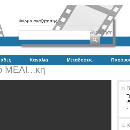
Φόρμα αναζήτησης
Αναζήτηση
άδες
Κανάλια
Μεταδόσεις
Παρουσι
 ΜΕΛΙ...κη
Π
Τ
α
Κ