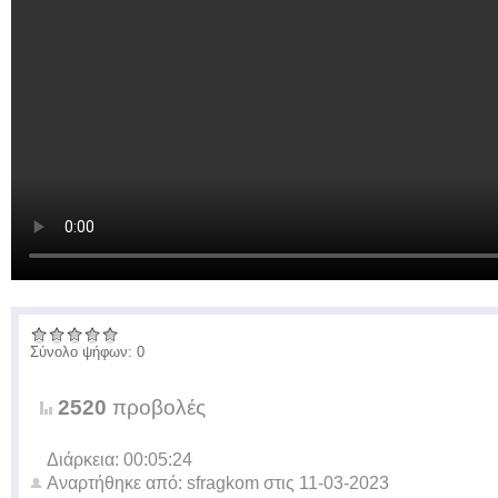
Σύνολο ψήφων: 0
2520
προβολές
Διάρκεια: 00:05:24
Αναρτήθηκε από:
sfragkom
στις
11-03-2023