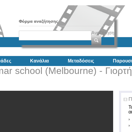
Φόρμα αναζήτησης
Αναζήτηση
άδες
Κανάλια
Μεταδόσεις
Παρουσι
ar school (Melbourne) - Γιορτή
Π
Τ
α