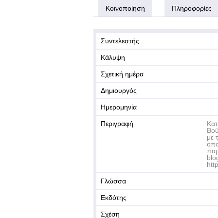
Κοινοποίηση
Πληροφορίες
Συντελεστής
Κάλυψη
Σχετική ημέρα
Δημιουργός
Ημερομηνία
Περιγραφή
Κατ
Βού
με 
οπο
παρ
blo
htt
Γλώσσα
Εκδότης
Σχέση