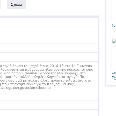
Σχόλια
Το
ά την διάρκεια του σχολ.έτους 2014-15 στο 1ο Γυμνάσιο
λας εκπονείται πρόγραμμα ηλεκτρονικής αδερφοποίησης
Επ
το Alpgington Grammar School της Μελβούρνης, στο
ίο φοιτούν πολλοί μαθητές ελληνικής καταγωγής.Το
Σχ
όν video μαζί με πολλές άλλες εργασίες φιλοξενείται στο
g που φτιάχτηκε ειδικά για το πρόγραμμά μας:
p://blogs.sch.gr/voulamelbourne