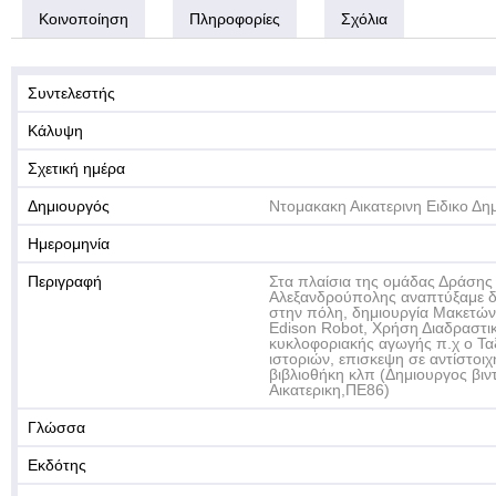
Κοινοποίηση
Πληροφορίες
Σχόλια
Συντελεστής
Κάλυψη
Σχετική ημέρα
Δημιουργός
Ντομακακη Αικατερινη Ειδικο Δ
Ημερομηνία
Περιγραφή
Στα πλαίσια της ομάδας Δράσης 
Αλεξανδρούπολης αναπτύξαμε δ
στην πόλη, δημιουργία Μακετών
Edison Robot, Χρήση Διαδραστι
κυκλοφοριακής αγωγής π.χ ο Τα
ιστοριών, επισκεψη σε αντίστοι
βιβλιοθήκη κλπ (Δημιουργος βι
Αικατερικη,ΠΕ86)
Γλώσσα
Εκδότης