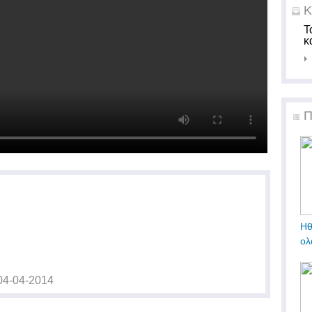
Κ
Τ
κ
Π
Ηθ
ολ
04-04-2014