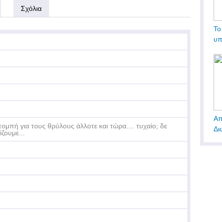
Σχόλια
Το
υπ
Απ
ομπή για τους θρύλους άλλοτε και τώρα.... τυχαίο; δε
Δι
ίζουμε...