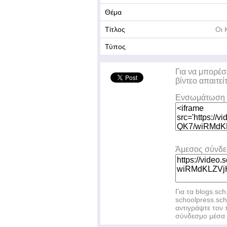
Θέμα
Τίτλος
Οι 
Τύπος
Για να μπορέσ
βίντεο απαιτεί
Ενσωμάτωση 
Άμεσος σύνδ
Για τα blogs.sch
schoolpress.sc
αντιγράψτε το
σύνδεσμο μέσα 