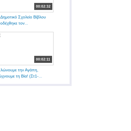
00:02:32
 Δημοτικό Σχολείο Βίβλου
οδέχθηκε τον...
00:02:11
λώνουμε την Αγάπη,
ώχνουμε τη Βία! (Στ1-...