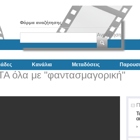
Φόρμα αναζήτησης
Αναζήτηση
άδες
Κανάλια
Μεταδόσεις
Παρουσι
ΤΑ όλα με "φαντασμαγορική"
Π
Τ
α