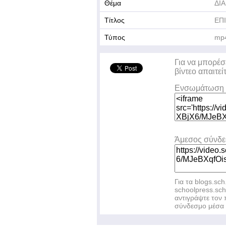
Θέμα
ΔΙ
Τίτλος
ΕΠ
Τύπος
mp
Για να μπορέσ
βίντεο απαιτεί
Ενσωμάτωση 
Άμεσος σύνδ
Για τα blogs.sch
schoolpress.sc
αντιγράψτε το
σύνδεσμο μέσα 