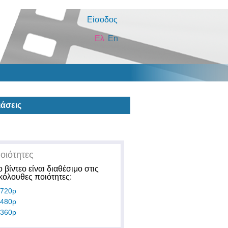
Είσοδος
Ελ
En
άσεις
οιότητες
ο βίντεο είναι διαθέσιμο στις
κόλουθες ποιότητες:
720p
480p
360p