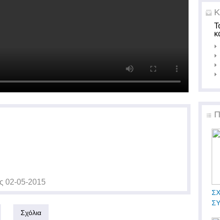
Κ
Τ
κ
Π
ις
02-05-2015
ΣΧ
Σ
Σχόλια