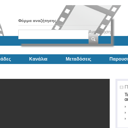
Φόρμα αναζήτησης
Αναζήτηση
άδες
Κανάλια
Μεταδόσεις
Παρουσι
Π
Τ
α