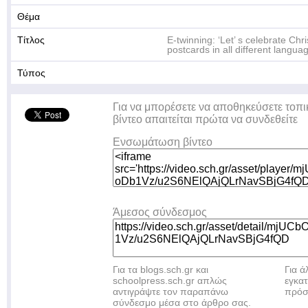
Θέμα
Τίτλος
E-twinning: ‘Let’ s celebrate Ch
postcards in all different langua
Τύπος
Για να μπορέσετε να αποθηκεύσετε τοπι
βίντεο απαιτείται πρώτα να συνδεθείτε
Ενσωμάτωση βίντεο
Άμεσος σύνδεσμος
Για τα blogs.sch.gr και
Για 
schoolpress.sch.gr απλώς
εγκα
αντιγράψτε τον παραπάνω
πρόσ
σύνδεσμο μέσα στο άρθρο σας.