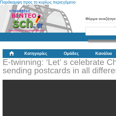
Παράκαμψη προς το κυρίως περιεχόμενο
Φόρμα αναζήτησ
Κατηγορίες
Ομάδες
Κανάλια
E-twinning: ‘Let’ s celebrate C
sending postcards in all differ