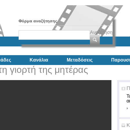
Φόρμα αναζήτησης
Αναζήτηση
άδες
Κανάλια
Μεταδόσεις
Παρουσι
 τη γιορτή της μητέρας
Π
Τ
α
Κ