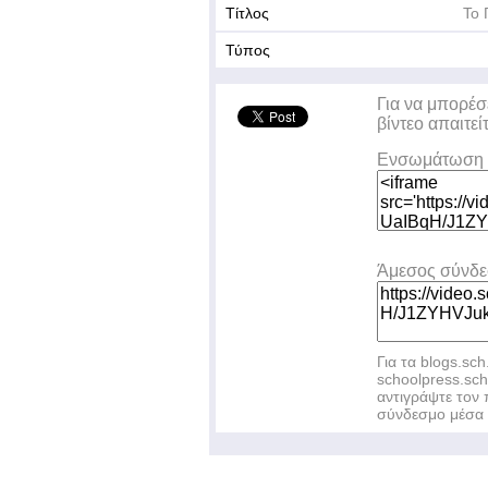
Τίτλος
Το 
Τύπος
Για να μπορέσ
βίντεο απαιτεί
Ενσωμάτωση 
Άμεσος σύνδ
Για τα blogs.sch
schoolpress.sc
αντιγράψτε το
σύνδεσμο μέσα 