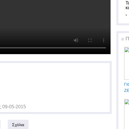
Τ
κ
Π
ΓΙ
Ζ
ς
09-05-2015
Σχόλια