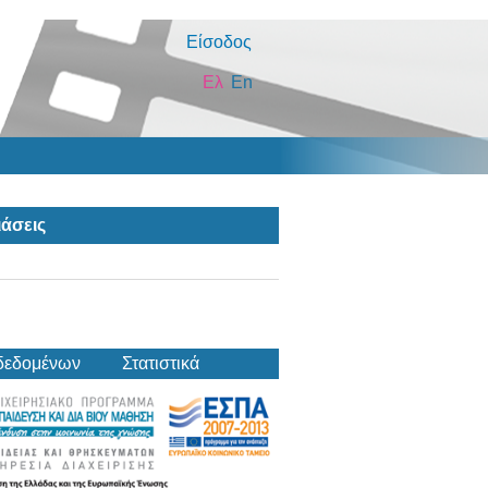
Είσοδος
Ελ
En
άσεις
δεδομένων
Στατιστικά