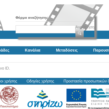
Φόρμα αναζήτησης
Αναζήτηση
άδες
Κανάλια
Μεταδόσεις
Παρουσι
νο ID.
οι χρήσης
Οδηγίες χρήσης
Προστασία προσωπικών 