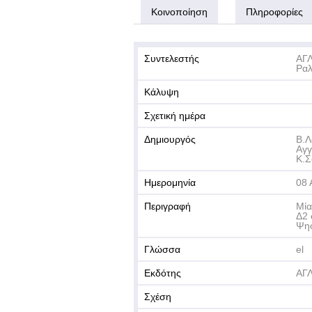
Κοινοποίηση
Πληροφορίες
Συντελεστής
ΑΓ
Ραλ
Κάλυψη
Σχετική ημέρα
Δημιουργός
Β.Λ
Αγγ
Κ.Σ
Ημερομηνία
08 
Περιγραφή
Μία
Δ2 
Ψηφ
Γλώσσα
el
Εκδότης
ΑΓ
Σχέση