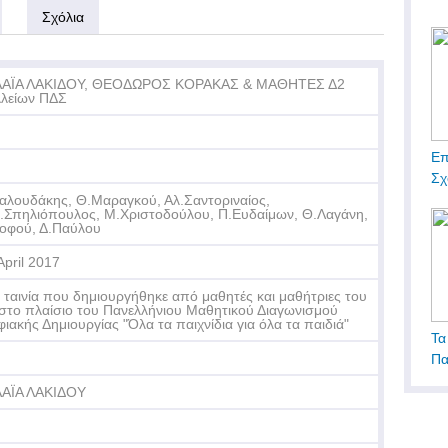
Σχόλια
ΛΑΪΑ ΛΑΚΙΔΟΥ, ΘΕΟΔΩΡΟΣ ΚΟΡΑΚΑΣ & ΜΑΘΗΤΕΣ Δ2
λείων ΠΔΣ
Επ
Σχ
αλουδάκης, Θ.Μαραγκού, Αλ.Σαντοριναίος,
.Σπηλιόπουλος, Μ.Χριστοδούλου, Π.Ευδαίμων, Θ.Λαγάνη,
οφού, Δ.Παύλου
April 2017
 ταινία που δημιουργήθηκε από μαθητές και μαθήτριες του
στο πλαίσιο του Πανελλήνιου Μαθητικού Διαγωνισμού
ιακής Δημιουργίας "Όλα τα παιχνίδια για όλα τα παιδιά"
Τα
Πα
ΛΑΪΑ ΛΑΚΙΔΟΥ