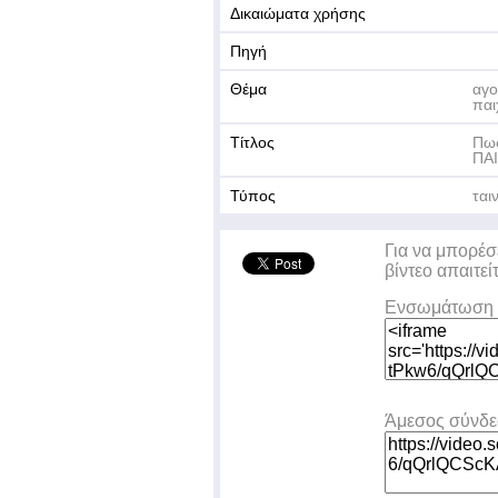
Δικαιώματα χρήσης
Πηγή
Θέμα
αγο
παι
Τίτλος
Πως
ΠΑΙ
Τύπος
ται
Για να μπορέσ
βίντεο απαιτεί
Ενσωμάτωση 
Άμεσος σύνδ