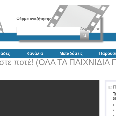
Φόρμα αναζήτησης
Αναζήτηση
άδες
Κανάλια
Μεταδόσεις
Παρουσι
στε ποτέ! (ΟΛΑ ΤΑ ΠΑΙΧΝΙΔΙΑ Γ
Π
Τ
α