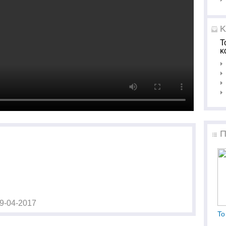
Κ
Τ
κ
Π
9-04-2017
Το