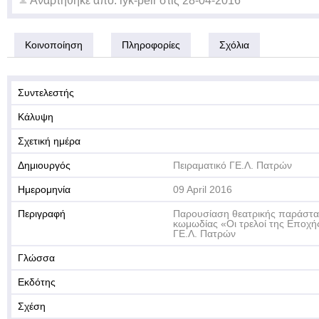
Αναρτήθηκε από:
lyk-peir
στις
28-04-2016
Κοινοποίηση
Πληροφορίες
Σχόλια
Συντελεστής
Κάλυψη
Σχετική ημέρα
Δημιουργός
Πειραματικό ΓΕ.Λ. Πατρών
Ημερομηνία
09 April 2016
Περιγραφή
Παρουσίαση θεατρικής παράστ
κωμωδίας «Οι τρελοί της Εποχής
ΓΕ.Λ. Πατρών
Γλώσσα
Εκδότης
Σχέση