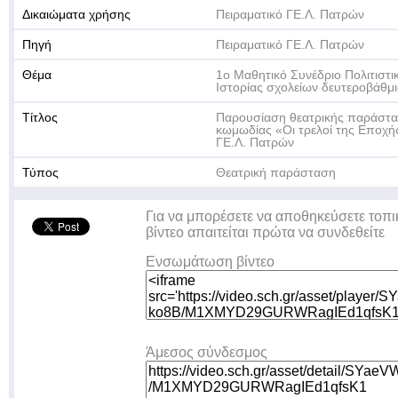
Δικαιώματα χρήσης
Πειραματικό ΓΕ.Λ. Πατρών
Πηγή
Πειραματικό ΓΕ.Λ. Πατρών
Θέμα
1ο Μαθητικό Συνέδριο Πολιτιστ
Ιστορίας σχολείων δευτεροβάθμι
Τίτλος
Παρουσίαση θεατρικής παράστ
κωμωδίας «Οι τρελοί της Εποχής
ΓΕ.Λ. Πατρών
Τύπος
Θεατρική παράσταση
Για να μπορέσετε να αποθηκεύσετε τοπι
βίντεο απαιτείται πρώτα να συνδεθείτε
Ενσωμάτωση βίντεο
Άμεσος σύνδεσμος