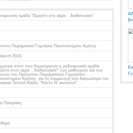
Δι
ιοφωνική ομάδα "Είμαστε στο αέρα ...διαδικτυακά"
βι
τυπο Πειραματικό Γυμνάσιο Πανεπιστημίου Κρήτης
March 2015
ηχητικό σπότ που δημιούργησε η ραδιοφωνική ομάδα
Ει
μαστε στον αέρα ...διαδικτυακά!" των μαθητριών και των
Γυ
ητών του Πρότυπου Πειραματικού Γυμνασίου
επιστημίου Κρήτης, για τη συμμετοχή στο διαγωνισμό του
opean School Radio, "Κάντο Ν' ακουστεί"
α Πατεράκη
ύθερο