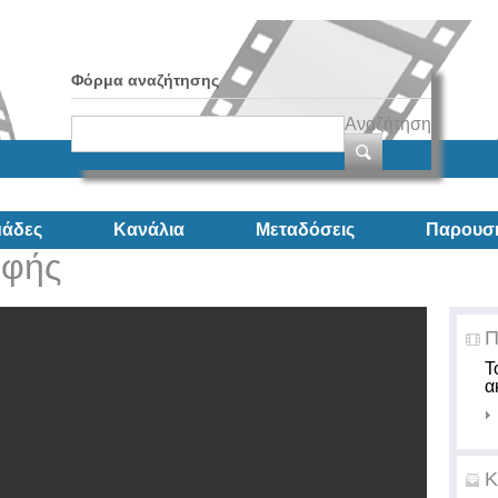
Φόρμα αναζήτησης
Αναζήτηση
άδες
Κανάλια
Μεταδόσεις
Παρουσι
οφής
Π
Τ
α
Κ