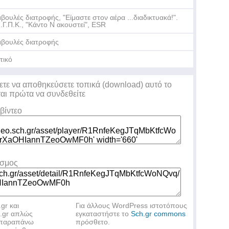
βουλές διατροφής, "Είμαστε στον αέρα ...διαδικτυακά!".
.Γ.Π.Κ., "Κάντο Ν ακουστεί", ESR
βουλές διατροφής
τικό
ετε να αποθηκεύσετε τοπικά (download) αυτό το
ται πρώτα να συνδεθείτε
βίντεο
εσμος
.gr και
Για άλλους WordPress ιστοτόπους
h.gr απλώς
εγκαταστήστε το
Sch.gr commons
ν παραπάνω
πρόσθετο.