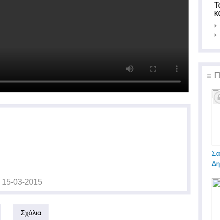
Τ
κ
Π
Σα
Δη
ς
15-03-2015
Σχόλια