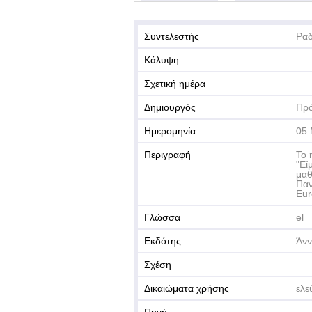
Συντελεστής
Ραδ
Κάλυψη
Σχετική ημέρα
Δημιουργός
Πρό
Ημερομηνία
05 
Περιγραφή
Το 
"Εί
μαθ
Παν
Eur
Γλώσσα
el
Εκδότης
Άνν
Σχέση
Δικαιώματα χρήσης
ελε