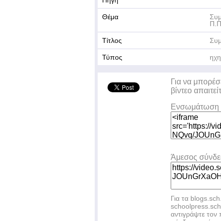
Πηγή
Θέμα
Συμ
Π.Π
Τίτλος
Συμ
Τύπος
ηχη
Για να μπορέσ
βίντεο απαιτεί
Ενσωμάτωση 
Άμεσος σύνδ
Για τα blogs.sch
schoolpress.sc
αντιγράψτε το