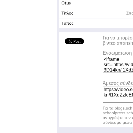
Θέμα
Τίτλος
Σπο
Τύπος
Για να μπορέσ
βίντεο απαιτεί
Ενσωμάτωση 
Άμεσος σύνδ
Για τα blogs.sch
schoolpress.sc
αντιγράψτε το
σύνδεσμο μέσα 