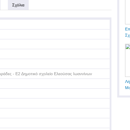
Σχόλια
Επ
Σχ
ράδες - Ε2 Δημοτικό σχολείο Ελεούσας Ιωαννίνων
Λή
Μο