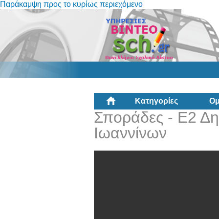
Παράκαμψη προς το κυρίως περιεχόμενο
Κατηγορίες
Ομ
Σποράδες - Ε2 Δη
Ιωαννίνων