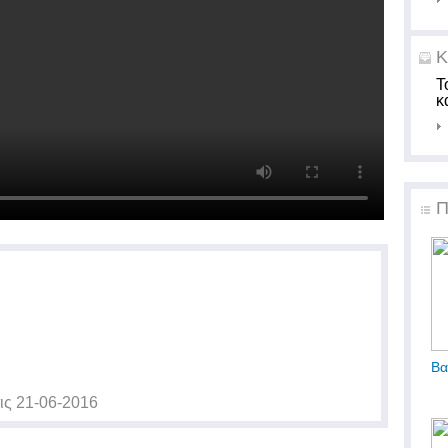
Κ
Τ
κ
Π
Βα
ις
21-06-2016