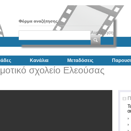
Φόρμα αναζήτησης
Αναζήτηση
άδες
Κανάλια
Μεταδόσεις
Παρουσι
μοτικό σχολείο Ελεούσας
Π
Τ
α