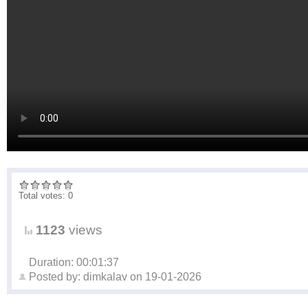
Total votes: 0
1123
views
Duration: 00:01:37
Posted by:
dimkalav
on
19-01-2026