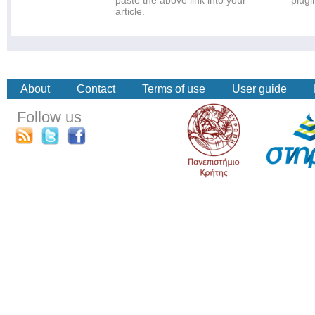
paste the above link into your
plugi
article.
About
Contact
Terms of use
User guide
Follow us