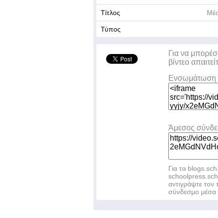
Τίτλος
Μέσ
Τύπος
Για να μπορέσ
βίντεο απαιτεί
Ενσωμάτωση 
Άμεσος σύνδ
Για τα blogs.sch
schoolpress.sc
αντιγράψτε το
σύνδεσμο μέσα 