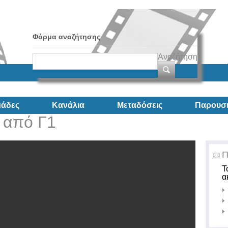
Φόρμα αναζήτησης
Αναζήτηση
άδες
Κανάλια
Μεταδόσεις
Παρουσι
 από Γ1
Π
Τ
α