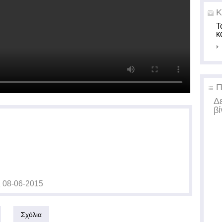
Κ
Τ
κ
Π
Δ
βί
ς
08-06-2015
Σχόλια