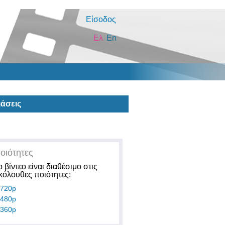
Είσοδος
Ελ
En
άσεις
οιότητες
ο βίντεο είναι διαθέσιμο στις
κόλουθες ποιότητες:
720p
480p
360p