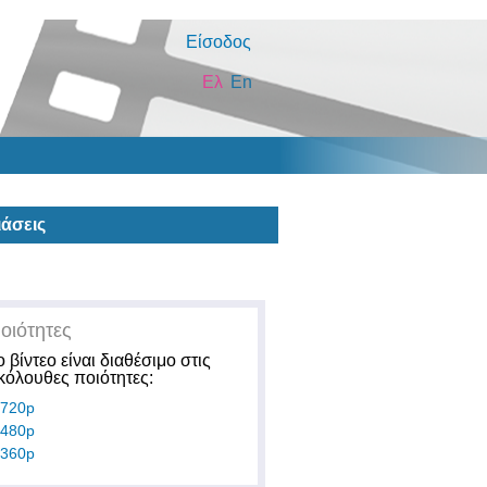
Είσοδος
Ελ
En
άσεις
οιότητες
ο βίντεο είναι διαθέσιμο στις
κόλουθες ποιότητες:
720p
480p
360p