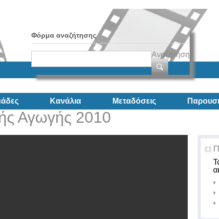
Φόρμα αναζήτησης
Αναζήτηση
άδες
Κανάλια
Μεταδόσεις
Παρουσι
κής Αγωγής 2010
Π
Τ
α