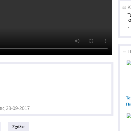
Κ
Τ
κ
Π
Τα
Πα
τις
28-09-2017
Σχόλια