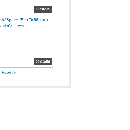
00:06:25
th2Space: Ένα Ταξίδι από
ν Μύθο... στα...
00:13:56
t-Food Art