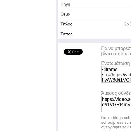
Πηγή
Θέμα
Τίτλος
2ο 
Τύπος
Για να μπορέσ
βίντεο απαιτεί
Ενσωμάτωση 
Άμεσος σύνδ
Για τα blogs.sch
schoolpress.sc
αντιγράψτε το