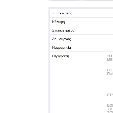
Συντελεστής
Κάλυψη
Σχετική ημέρα
Δημιουργός
Ημερομηνία
Περιγραφή
2Ο
ΜΕ
Η Ε
Πρ
ΕΤ
ΕΘ
ΤΜ
ΤΟ