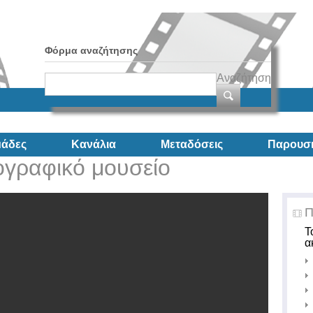
Φόρμα αναζήτησης
Αναζήτηση
άδες
Κανάλια
Μεταδόσεις
Παρουσι
ογραφικό μουσείο
Π
Τ
α