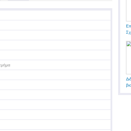
Επ
Σχ
τμήμα
Δι
βι