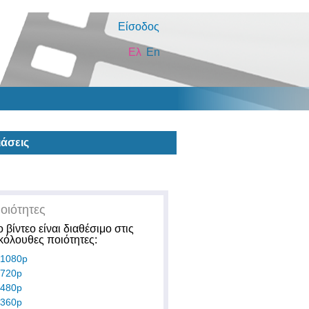
Είσοδος
Ελ
En
άσεις
οιότητες
ο βίντεο είναι διαθέσιμο στις
κόλουθες ποιότητες:
1080p
720p
480p
360p