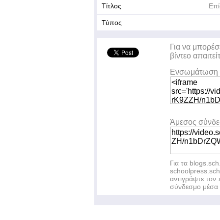
Τίτλος
Επί
Τύπος
Για να μπορέσ
βίντεο απαιτεί
Ενσωμάτωση 
Άμεσος σύνδ
Για τα blogs.sch
schoolpress.sc
αντιγράψτε το
σύνδεσμο μέσα 