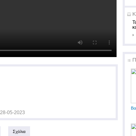
Κ
Τ
κ
Π
Βα
28-05-2023
Σχόλια