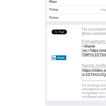
Θέμα
Τίτλος
πύρ
Τύπος
Για να μπορέσ
βίντεο απαιτεί
Ενσωμάτωση 
Share
Άμεσος σύνδ
Για τα blogs.sch
schoolpress.sc
αντιγράψτε το
σύνδεσμο μέσα 