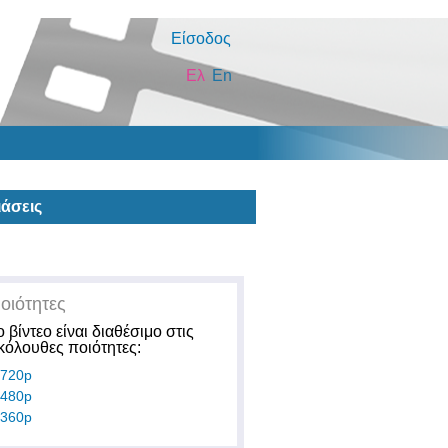
Είσοδος
Ελ
En
άσεις
οιότητες
ο βίντεο είναι διαθέσιμο στις
κόλουθες ποιότητες:
720p
480p
360p