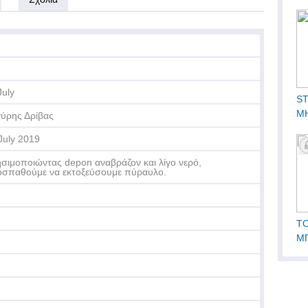
July
S
Μ
ύρης Δρίβας
ΡΑ
July 2019
σιμοποιώντας depon αναβράζον και λίγο νερό,
σπαθούμε να εκτοξεύσουμε πύραυλο.
ΤΟ
Μ