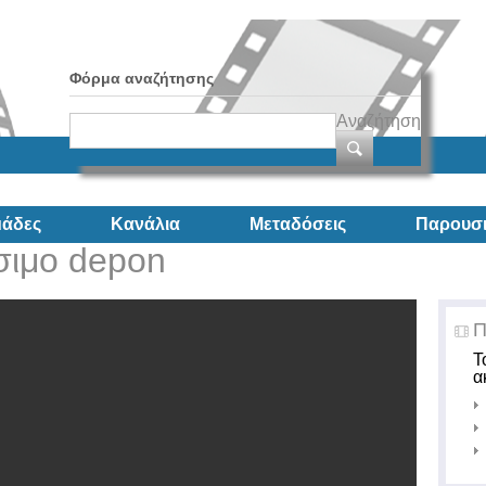
Φόρμα αναζήτησης
Αναζήτηση
άδες
Κανάλια
Μεταδόσεις
Παρουσι
σιμο depon
Π
Τ
α