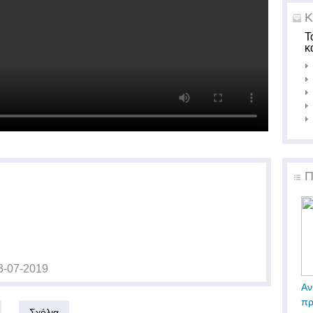
Κ
Τ
κ
Π
3-07-2019
Αν
πρ
Σχόλια