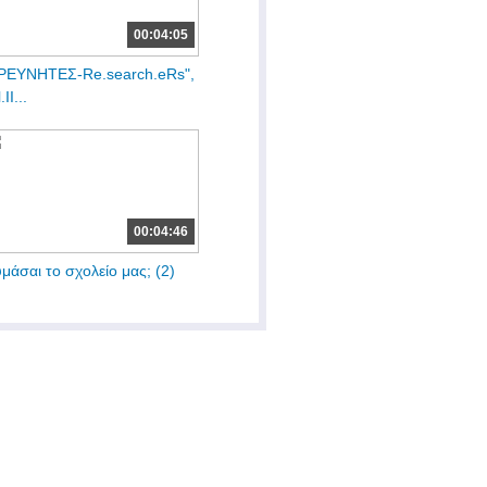
00:04:05
ΡΕΥΝΗΤΕΣ-Re.search.eRs",
.ΙΙ...
00:04:46
μάσαι το σχολείο μας; (2)