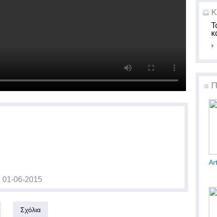
Κ
Τ
κ
Π
Ar
ς
01-06-2015
Σχόλια