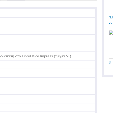
"Ε
vol
ουσιάση στο LibreOfiice Impress (τμήμα Δ1)
Θυ