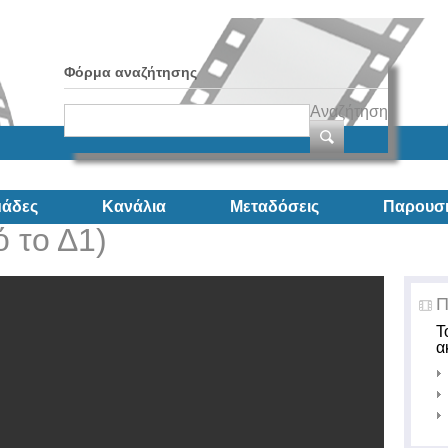
Φόρμα αναζήτησης
Αναζήτηση
άδες
Κανάλια
Μεταδόσεις
Παρουσι
 το Δ1)
Π
Τ
α