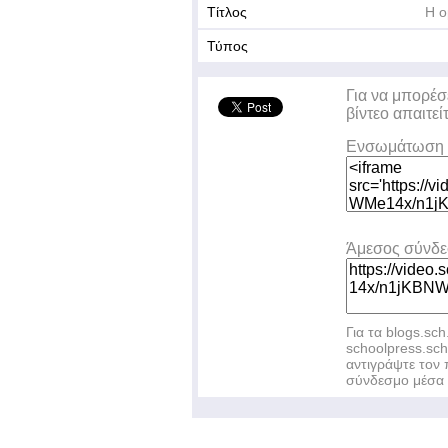
Τίτλος
Η ο
Τύπος
Για να μπορέσ
βίντεο απαιτεί
Ενσωμάτωση 
Άμεσος σύνδ
Για τα blogs.sch
schoolpress.sc
αντιγράψτε το
σύνδεσμο μέσα 