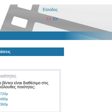
Είσοδος
Ελ
En
άσεις
οιότητες
ο βίντεο είναι διαθέσιμο στις
κόλουθες ποιότητες:
720p
480p
360p