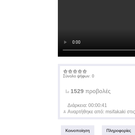
Σύνολο ψήφων: 0
1529
προβολές
Διάρκεια: 00:00:41
Αναρτήθηκε από:
msifakaki
στι
Κοινοποίηση
Πληροφορίες