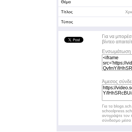
Θέμα
Τίτλος
Χρι
Τύπος
Για να μπορέσ
βίντεο απαιτεί
Ενσωμάτωση 
Άμεσος σύνδ
Για τα blogs.sch
schoolpress.sc
αντιγράψτε το
σύνδεσμο μέσα 