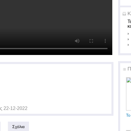
Κ
Τ
κ
Π
ις
22-12-2022
Το
Σχόλια