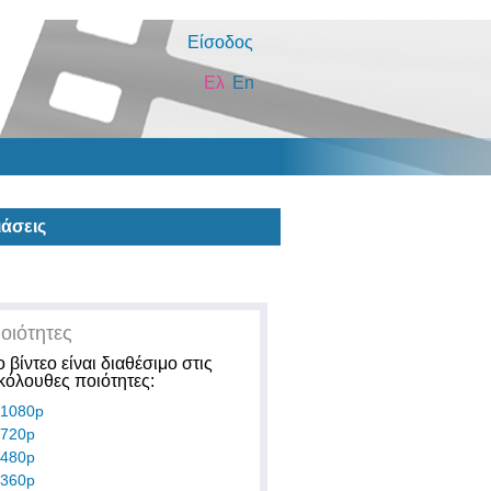
Είσοδος
Ελ
En
άσεις
οιότητες
ο βίντεο είναι διαθέσιμο στις
κόλουθες ποιότητες:
1080p
720p
480p
360p