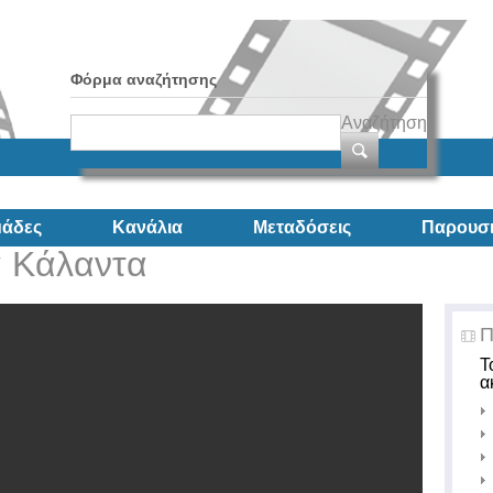
Φόρμα αναζήτησης
Αναζήτηση
άδες
Κανάλια
Μεταδόσεις
Παρουσι
α Κάλαντα
Π
Τ
α