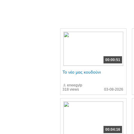
00:00:51
Το νέο μας κουδούνι
eneegylp
318 views
03-08-2026
00:04:16