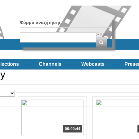
Φόρμα αναζήτησης
Search
lections
Channels
Webcasts
Prese
ry
00:00:44