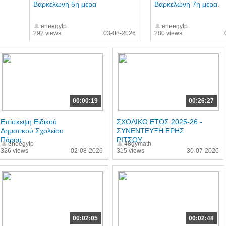
Βαρκέλωνη 5η μέρα
Βαρκελώνη 7η μέρα.
eneegylp
eneegylp
292 views
03-08-2026
280 views
00:00:19
00:26:27
Επίσκεψη Ειδικού
ΣΧΟΛΙΚΟ ΕΤΟΣ 2025-26 -
Δημοτικού Σχολείου
ΣΥΝΕΝΤΕΥΞΗ ΕΡΗΣ
Πάρου
ΡΙΤΣΟΥ
eneegylp
48gymath
326 views
02-08-2026
315 views
30-07-2026
00:02:05
00:02:48