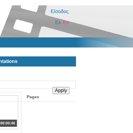
Είσοδος
Ελ
En
ntations
Pages
00:00:46