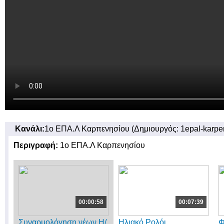
Κανάλι:
1ο ΕΠΑ.Λ Καρπενησίου (Δημιουργός: 1epal-karpe
Περιγραφή:
1ο ΕΠΑ.Λ Καρπενησίου
00:00:58
00:07:39
Συναρμολόγηση νέων Η/
Ηλιακό Ρολόι
Φ