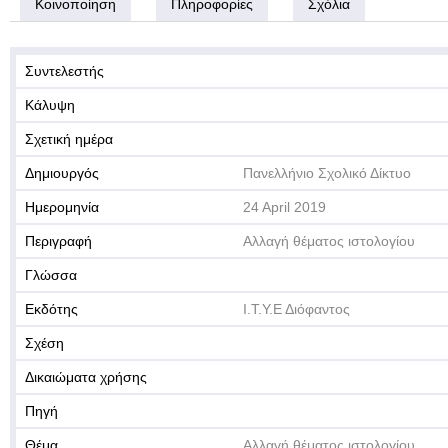
Κοινοποίηση
Πληροφορίες
Σχόλια
Συντελεστής
Κάλυψη
Σχετική ημέρα
Δημιουργός
Πανελλήνιο Σχολικό Δίκτυο
Ημερομηνία
24 April 2019
Περιγραφή
Αλλαγή θέματος ιστολογίου
Γλώσσα
Εκδότης
Ι.Τ.Υ.Ε Διόφαντος
Σχέση
Δικαιώματα χρήσης
Πηγή
Θέμα
Αλλαγή θέματος ιστολογίου