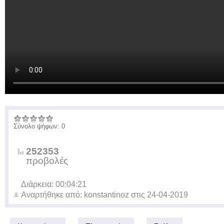
Σύνολο ψήφων: 0
252353
προβολές
Διάρκεια: 00:04:21
Αναρτήθηκε από:
konstantinoz
στις
24-04-2019