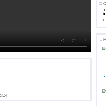
C
T
f
R
Το
2024