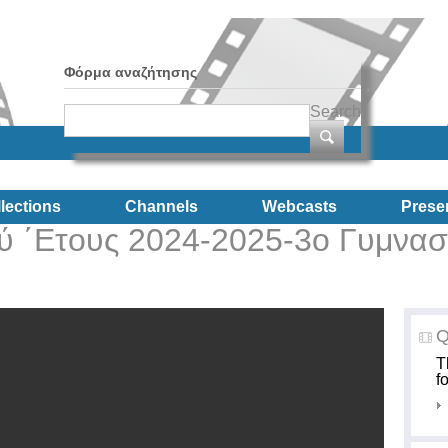
Φόρμα αναζήτησης
Search
lections
Channels
Webcasts
Prese
ύ ΄Ετους 2024-2025-3ο Γυμνασ
Q
T
f