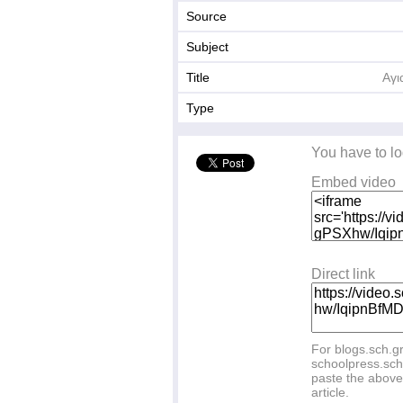
Source
Subject
Title
Αγι
Type
You have to lo
Embed video
Direct link
For blogs.sch.g
schoolpress.sch
paste the above 
article.