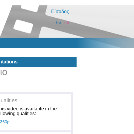
Είσοδος
Ελ
En
ntations
ιο
ualities
his video is available in the
ollowing qualities:
360p