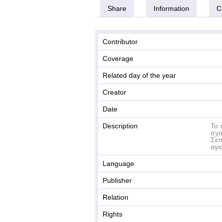
Share
Information
C
Contributor
Coverage
Related day of the year
Creator
Date
Description
Το 
σχο
Σεπ
αγι
Language
Publisher
Relation
Rights