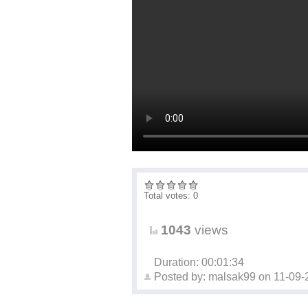
Total votes: 0
1043
views
Duration: 00:01:34
Posted by:
malsak99
on
11-09-