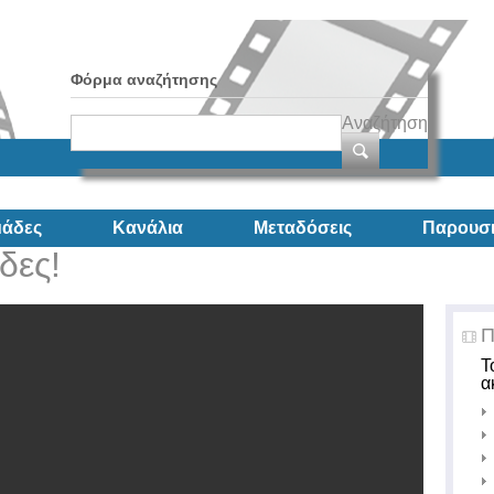
Φόρμα αναζήτησης
Αναζήτηση
άδες
Κανάλια
Μεταδόσεις
Παρουσι
δες!
Π
Τ
α