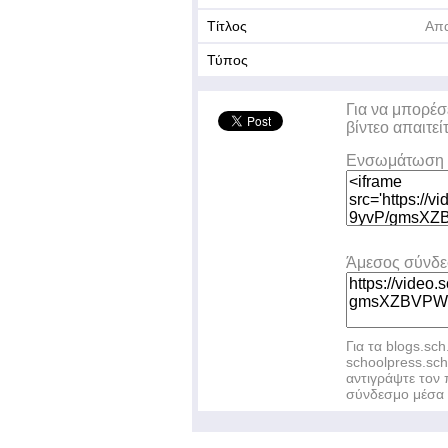
Τίτλος
Απα
Τύπος
Για να μπορέσ
βίντεο απαιτεί
Ενσωμάτωση 
Άμεσος σύνδ
Για τα blogs.sch
schoolpress.sc
αντιγράψτε το
σύνδεσμο μέσα 