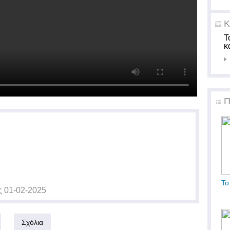
Κ
Τ
κ
Π
Το
ς
01-02-2025
Σχόλια