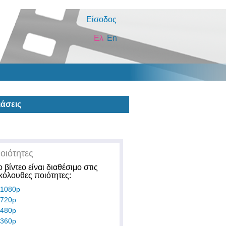
Είσοδος
Ελ
En
άσεις
οιότητες
ο βίντεο είναι διαθέσιμο στις
κόλουθες ποιότητες:
1080p
720p
480p
360p