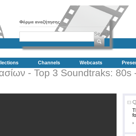
Φόρμα αναζήτησης
Search
lections
Channels
Webcasts
Prese
σίων - Top 3 Soundtraks: 80s 
Q
T
f