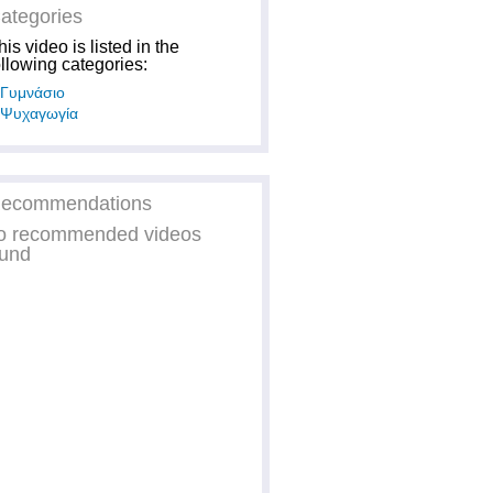
ategories
his video is listed in the
ollowing categories:
Γυμνάσιο
Ψυχαγωγία
ecommendations
o recommended videos
ound