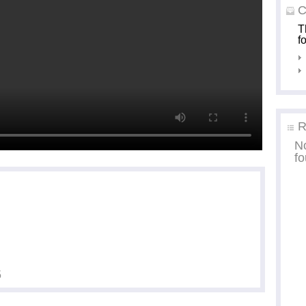
C
T
f
R
N
f
5