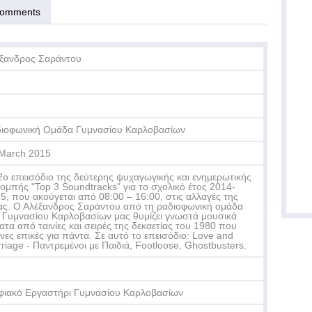
omments
ξανδρος Σαράντου
ιοφωνική Ομάδα Γυμνασίου Καρλοβασίων
March 2015
2ο επεισόδιο της δεύτερης ψυχαγωγικής και ενημερωτικής
ομπής "Top 3 Soundtracks" για το σχολικό έτος 2014-
5, που ακούγεται από 08:00 – 16:00, στις αλλαγές της
ς. Ο Αλέξανδρος Σαράντου από τη ραδιοφωνική ομάδα
 Γυμνασίου Καρλοβασίων μας θυμίζει γνωστά μουσικά
ατα από ταινίες και σειρές της δεκαετίας του 1980 που
ινες επικές για πάντα. Σε αυτό το επεισόδιο: Love and
riage - Παντρεμένοι με Παιδιά, Footloose, Ghostbusters.
ιακό Εργαστήρι Γυμνασίου Καρλοβασίων