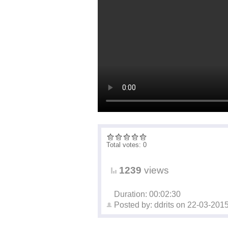
Total votes: 0
1239
views
Duration: 00:02:30
Posted by:
ddrits
on
22-03-201