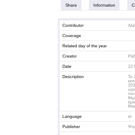
Share
Information
C
Contributor
Αλέ
Coverage
Related day of the year
Creator
Ραδ
Date
22 
Description
Το 
εκπ
201
ώρα
του
θέμ
έμε
Mar
Language
el
Publisher
Ψηφ