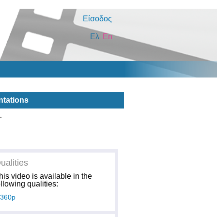
Είσοδος
Ελ
En
ntations
-
ualities
his video is available in the
ollowing qualities:
360p