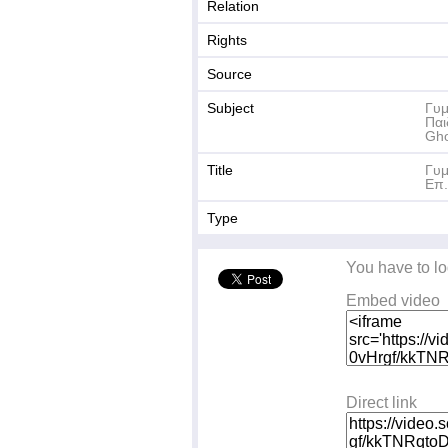
Relation
Rights
Source
Subject
Γυμ
Παι
Gho
Title
Γυμ
Επ
Type
You have to lo
Embed video
Direct link