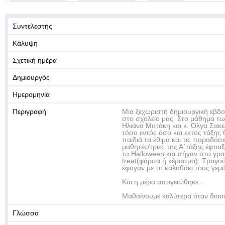
Συντελεστής
Κάλυψη
Σχετική ημέρα
Δημιουργός
Ημερομηνία
Περιγραφή
Mια ξεχωριστή δημιουργική εβδ
στο σχολείο μας. Στο μάθημα των
Ηλιάνα Μυτάκη και κ. Όλγα Σακ
τόσο εντός όσο και εκτός τάξης
παιδιά τα έθιμα και τις παραδόσ
μαθητές/τριες της Α΄τάξης έφτιαξ
το Halloween και πήγαν στο γραφ
treat(φάρσα ή κέρασμα). Τραγο
έφυγαν με το καλαθάκι τους γεμ
Και η μέρα απογειώθηκε...
Μαθαίνουμε καλύτερα όταν διασ
Γλώσσα