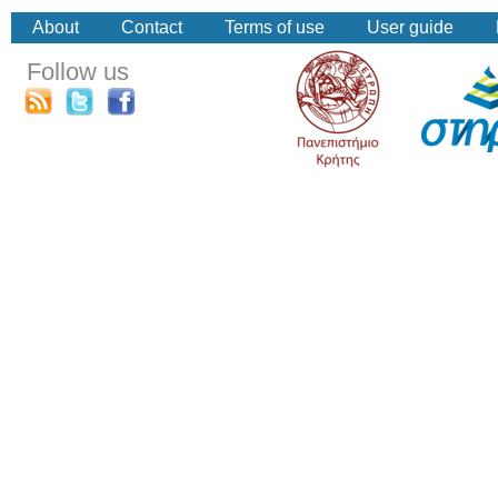
About
Contact
Terms of use
User guide
Follow us