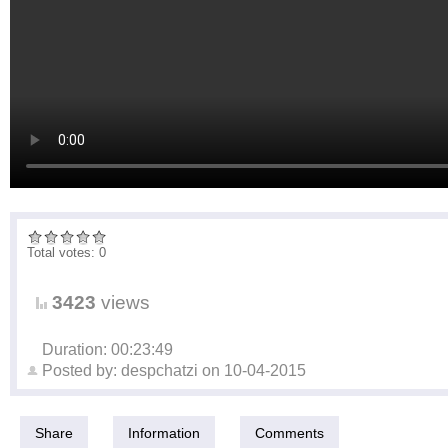
Total votes: 0
3423
views
Duration: 00:23:49
Posted by:
despchatzi
on
10-04-2015
Share
Information
Comments