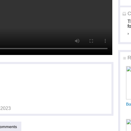
C
T
f
R
Βα
-2023
omments