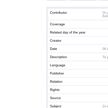
Contributor
Οι 
δασ
Coverage
Related day of the year
Creator
Date
06 
Description
Τα 
Language
Publisher
Relation
Rights
Source
Subject
2ο 