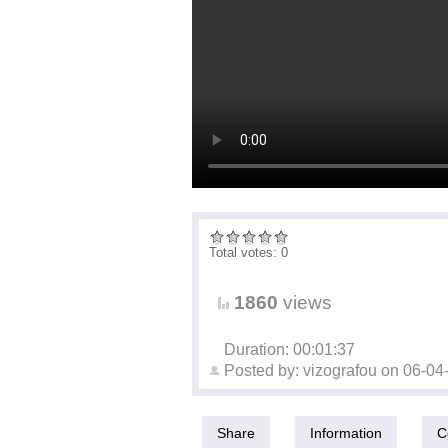
Total votes: 0
1860
views
Duration: 00:01:37
Posted by:
vizografou
on
06-04
Share
Information
C