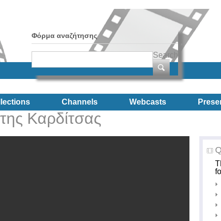
Φόρμα αναζήτησης
Search
lections
Channels
Webcasts
Prese
 της Καρδίτσας
Q
T
f