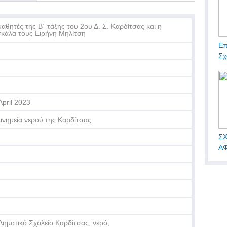
μαθητές της Β΄ τάξης του 2ου Δ. Σ. Καρδίτσας και η
κάλα τους Ειρήνη Μηλίτση
Επ
Σχ
April 2023
μνημεία νερού της Καρδίτσας
ΣΧ
ΑΦ
Δημοτικό Σχολείο Καρδίτσας, νερό,