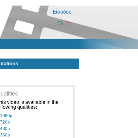
Είσοδος
Ελ
En
ntations
ualities
his video is available in the
ollowing qualities:
1080p
720p
480p
360p