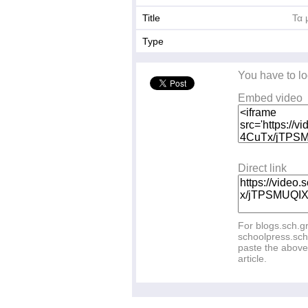
Title
Τα 
Type
You have to lo
Embed video
Direct link
For blogs.sch.g
schoolpress.sch
paste the above 
article.