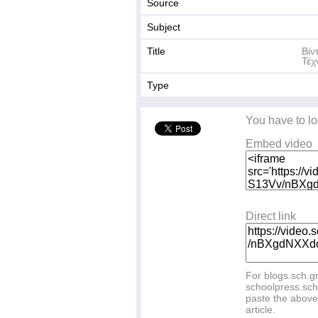
Source
Subject
Title
Βίν
Τέχ
Type
You have to lo
Embed video
Direct link
For blogs.sch.g
schoolpress.sch
paste the above 
article.