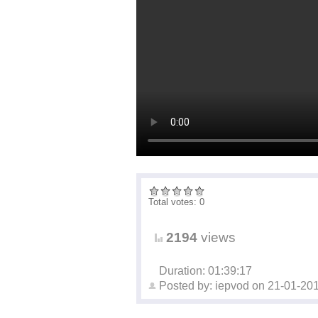
Total votes: 0
2194
views
Duration: 01:39:17
Posted by:
iepvod
on
21-01-20