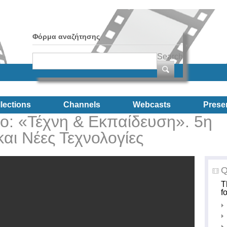
Φόρμα αναζήτησης
Search
lections
Channels
Webcasts
Prese
ιο: «Τέχνη & Εκπαίδευση». 5η
και Νέες Τεχνολογίες
Q
T
f