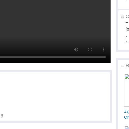
C
T
f
R
Σχ
16
ΟΝ