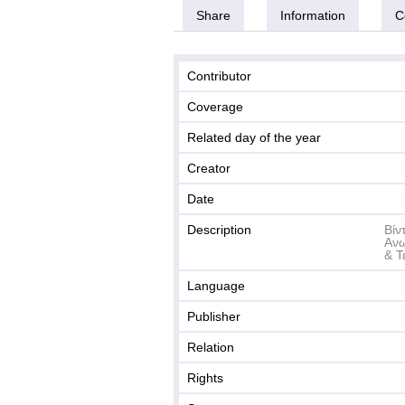
Share
Information
C
Contributor
Coverage
Related day of the year
Creator
Date
Description
Βίν
Ανω
& Τ
Language
Publisher
Relation
Rights