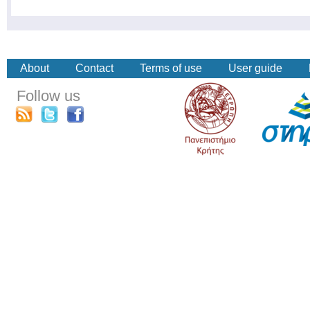
About
Contact
Terms of use
User guide
Follow us