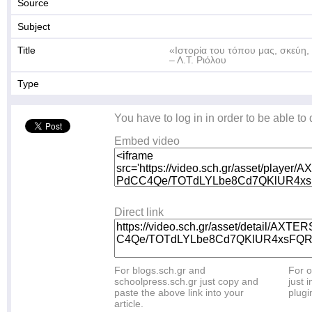
Source
Subject
Title
«Ιστορία του τόπου μας, σκεύη,
– Λ.Τ. Ριόλου
Type
You have to log in in order to be able to
Embed video
Direct link
For blogs.sch.gr and
For o
schoolpress.sch.gr just copy and
just i
paste the above link into your
plugi
article.