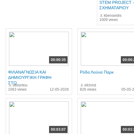
STEM PROJECT -
ΣΧΗΜΑΤΑΡΙΟΥ
kbenavidis
1009 views
00:00:35
00:00:
ΦΙΛΑΝΑΓΝΩΣΙΑ ΚΑΙ
Ρόδα Λούνα Παρκ
ΔΗΜΙΟΥΡΓΙΚΗ ΓΡΑΦΗ
ΣΤΟ...
stfountou
efchrist
1063 views
12-05-2026
826 views
05-05-
00:03:07
00:01: