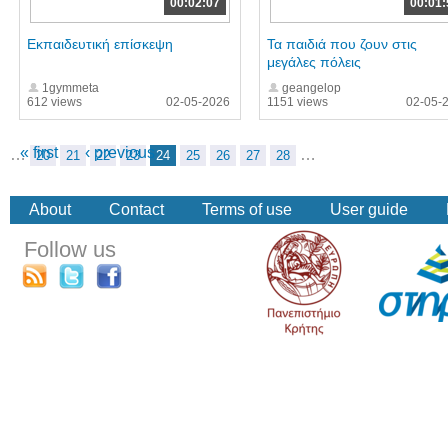
00:02:07
00:01:
Εκπαιδευτική επίσκεψη
Τα παιδιά που ζουν στις
μεγάλες πόλεις
1gymmeta
geangelop
612 views
02-05-2026
1151 views
02-05-
« first
‹ previous
…
…
20
21
22
23
24
25
26
27
28
About
Contact
Terms of use
User guide
Follow us