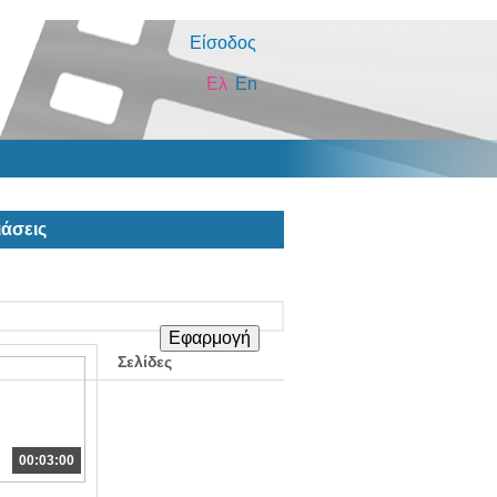
Είσοδος
Ελ
En
άσεις
Σελίδες
00:03:00