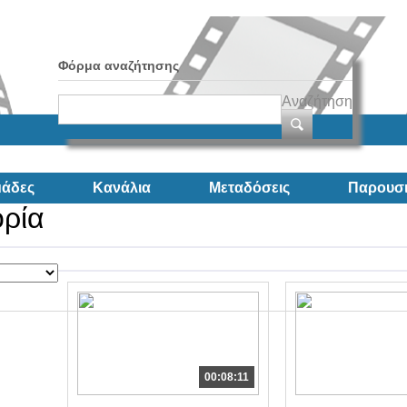
Φόρμα αναζήτησης
Αναζήτηση
άδες
Κανάλια
Μεταδόσεις
Παρουσι
ορία
00:08:11