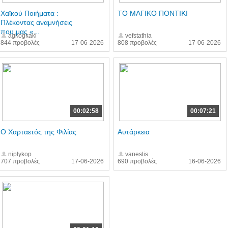
Χαϊκού Ποιήματα :
ΤΟ ΜΑΓΙΚΟ ΠΟΝΤΙΚΙ
Πλέκοντας αναμνήσεις
που μας «...
agkogkaki
vefstathia
844 προβολές
17-06-2026
808 προβολές
17-06-2026
00:02:58
00:07:21
Ο Χαρταετός της Φιλίας
Αυτάρκεια
niplykop
vanestis
707 προβολές
17-06-2026
690 προβολές
16-06-2026