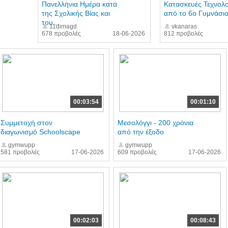
Πανελλήνια Ημέρα κατά
Κατασκευές Τεχνολο
της Σχολικής Βίας και
από το 6ο Γυμνάσιο.
του...
11dimagd
vkanaras
678 προβολές
18-06-2026
812 προβολές
00:03:54
00:01:10
Συμμετοχή στον
Μεσολόγγι - 200 χρόνια
διαγωνισμό Schoolscape
από την έξοδο
gymwupp
gymwupp
581 προβολές
17-06-2026
609 προβολές
17-06-2026
00:02:03
00:08:43