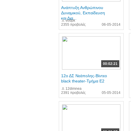
Ανάπτυξη Ανθρώπινου
Δυναμικού, Εκπαίδευση
και Δια...
vodpk
2355 προβολές
06-05-2014
00:02:21
12ο ΔΣ Νεάπολης-Βίντεο
black theater-Τμήμα Ε2
12dimnea
2391 προβολές
05-05-2014