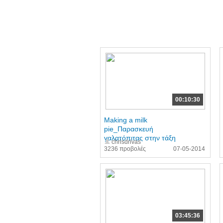
00:10:30
Making a milk
pie_Παρασκευή
γαλατόπιτας στην τάξη
chrisdrivas
3236 προβολές
07-05-2014
03:45:36