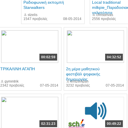
Ραδιοφωνική εκπομπή
Local traditional
Starwalkers
milkpie_Παραδοσια
γαλατόπιτα
stzelis
chrisdrivas
1547 προβολές
08-05-2014
2556 προβολές
00:02:59
04:32:52
ΤΡΙΚΑΛΙΝΗ ΑΓΑΠΗ
2η μέρα μαθητικού
φεστιβάλ ψηφιακής
δημιουργίας
gymmtrik
emtzompan
2342 προβολές
07-05-2014
3232 προβολές
07-05-2014
02:31:23
00:49:22