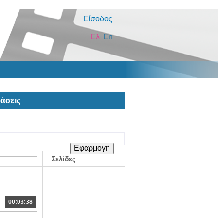
Είσοδος
Ελ
En
άσεις
Σελίδες
00:03:38