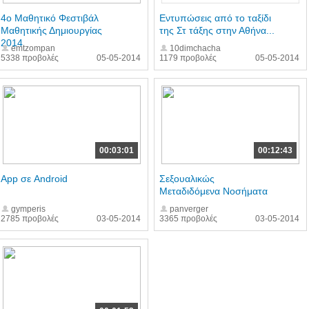
4o Μαθητικό Φεστιβάλ
Εντυπώσεις από το ταξίδι
Μαθητικής Δημιουργίας
της Στ τάξης στην Αθήνα...
2014
emtzompan
10dimchacha
5338 προβολές
05-05-2014
1179 προβολές
05-05-2014
00:03:01
00:12:43
App σε Android
Σεξουαλικώς
Μεταδιδόμενα Νοσήματα
gymperis
panverger
2785 προβολές
03-05-2014
3365 προβολές
03-05-2014