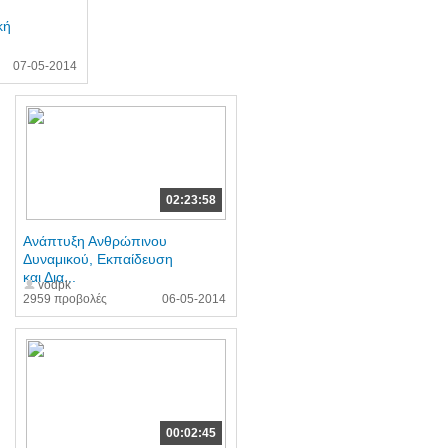
κή
07-05-2014
02:23:58
Ανάπτυξη Ανθρώπινου
Δυναμικού, Εκπαίδευση
και Δια...
vodpk
2959 προβολές
06-05-2014
00:02:45