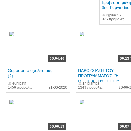
Βράβευση μαθή
3ου Γυμνασίου 
3gymchlk
875 προβολές
00:04:46
00:13:
Θυμάσαι το σχολείο μας;
ΠΑΡΟΥΣΙΑΣΗ ΤΟΥ
(2)
ΠΡΟΓΡΑΜΜΑΤΟΣ: “Η
ΙΣΤΟΡΙΑ ΤΟΥ ΤΟΠΟΥ...
46nipath
1niplamps
1456 προβολές
21-06-2026
1349 προβολές
20-06-
00:06:13
00:07: