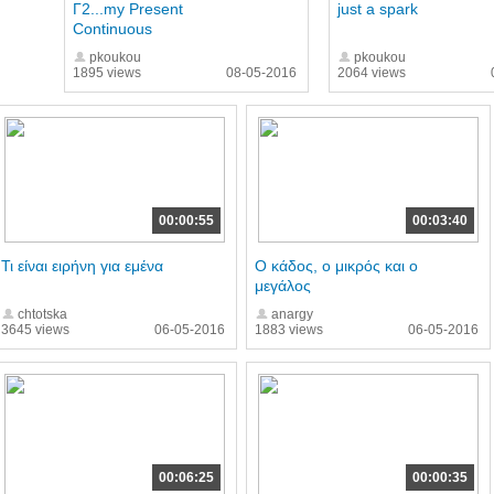
Γ2...my Present
just a spark
Continuous
pkoukou
pkoukou
1895 views
08-05-2016
2064 views
00:00:55
00:03:40
Τι είναι ειρήνη για εμένα
Ο κάδος, ο μικρός και ο
μεγάλος
chtotska
anargy
3645 views
06-05-2016
1883 views
06-05-2016
00:06:25
00:00:35