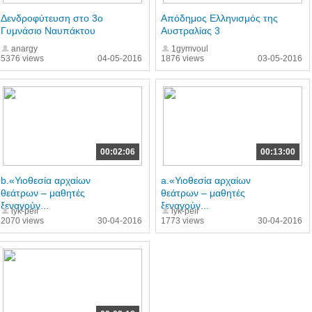
Δενδροφύτευση στο 3ο
Απόδημος Ελληνισμός της
Γυμνάσιο Ναυπάκτου
Αυστραλίας 3
anargy
1gymvoul
5376 views
04-05-2016
1876 views
03-05-2016
00:02:06
00:13:00
b.«Υιοθεσία αρχαίων
a.«Υιοθεσία αρχαίων
θεάτρων – μαθητές
θεάτρων – μαθητές
ξεναγούν...
ξεναγούν...
lyk-peir
lyk-peir
2070 views
30-04-2016
1773 views
30-04-2016