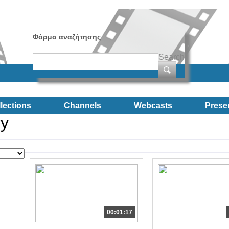
Φόρμα αναζήτησης
Search
lections
Channels
Webcasts
Prese
ry
00:01:17