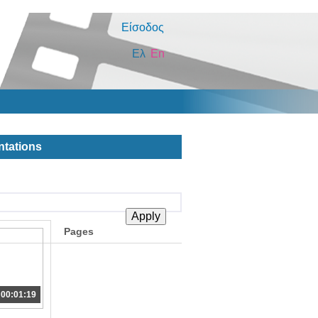
Είσοδος
Ελ
En
ntations
Pages
00:01:19