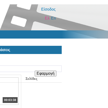
Είσοδος
Ελ
En
άσεις
Σελίδες
00:03:38