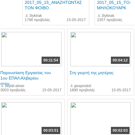
2017_05_15_ΑΝΑΖΗΤΩΝΤΑΣ
2017_05_15_ΤΟ-
ΤΟΝ ΦΟΙΒΟ
ΜΗΛΟΚΟΥΑΡΚ
3lykirak
3lykirak
1796 προβολές
15-05-2017
2357 προβολές
00:11:54
00:04:12
Παρουσίαση Εργασίας του
Στη γιορτή της μητέρας
1ου ΕΠΑΛ Αλιβερίου
στην...
1epal-aliver
geapostoli
3003 προβολές
15-05-2017
1890 προβολές
15-05-2017
00:03:51
00:02:03