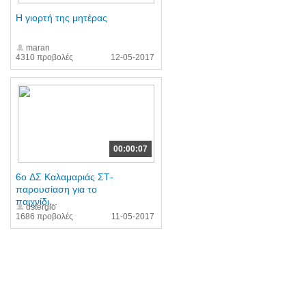
H γιορτή της μητέρας
maran
4310 προβολές
12-05-2017
00:00:07
6o ΔΣ Καλαμαριάς ΣΤ-
παρουσίαση για το
παιχνίδι...
dstergio
1686 προβολές
11-05-2017