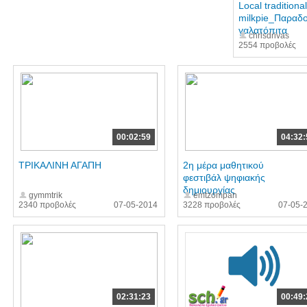
Local traditional
milkpie_Παραδ
γαλατόπιτα
chrisdrivas
2554 προβολές
00:02:59
04:32:
ΤΡΙΚΑΛΙΝΗ ΑΓΑΠΗ
2η μέρα μαθητικού
φεστιβάλ ψηφιακής
δημιουργίας
gymmtrik
emtzompan
2340 προβολές
07-05-2014
3228 προβολές
07-05-
02:31:23
00:49: