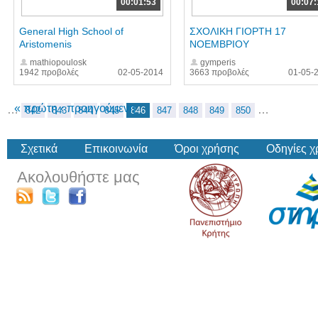
00:01:53
00:07:
General High School of
ΣΧΟΛΙΚΗ ΓΙΟΡΤΗ 17
Aristomenis
ΝΟΕΜΒΡΙΟΥ
mathiopoulosk
gymperis
1942 προβολές
02-05-2014
3663 προβολές
01-05-
« πρώτη
‹ προηγούμενη
…
…
842
843
844
845
846
847
848
849
850
Σχετικά
Επικοινωνία
Όροι χρήσης
Οδηγίες 
Ακολουθήστε μας