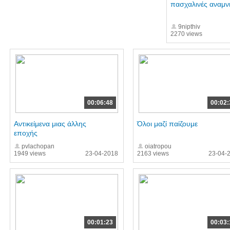
πασχαλινές αναμν
9nipthiv
2270 views
00:06:48
00:02:
Αντικείμενα μιας άλλης
Όλοι μαζί παίζουμε
εποχής
pvlachopan
oiatropou
1949 views
23-04-2018
2163 views
23-04-
00:01:23
00:03: