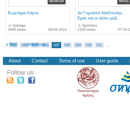
00:00:25
00:01:
Ευχετήρια Κάρτα
3o Γυμνάσιο Αλεξ/πολης -
Εμείς και οι άλλοι μαζί...
1lykaiga
3gymalex
2499 views
09-04-2018
2169 views
07-04-
« first
‹ previous
…
…
583
584
585
586
587
588
589
590
591
About
Contact
Terms of use
User guide
Follow us