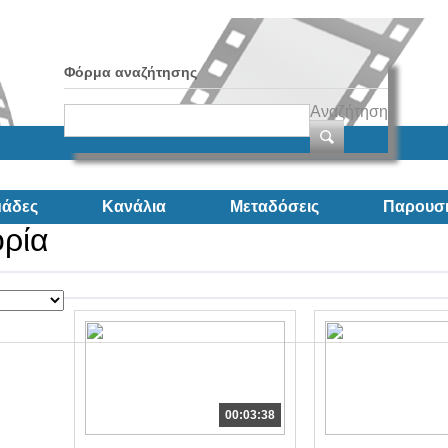
Φόρμα αναζήτησης
Αναζήτηση
άδες
Κανάλια
Μεταδόσεις
Παρουσι
ορία
00:03:38