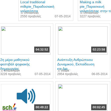
Local traditional
Making a milk
milkpie_Παραδοσιακή
pie_Παρασκευή
γαλατόπιτα
γαλατόπιτας στην τ
chrisdrivas
chrisdrivas
2550 προβολές
07-05-2014
3227 προβολές
04:32:52
02:23:58
2η μέρα μαθητικού
Ανάπτυξη Ανθρώπινου
φεστιβάλ ψηφιακής
Δυναμικού, Εκπαίδευση
δημιουργίας
και Δια...
emtzompan
vodpk
3226 προβολές
07-05-2014
2954 προβολές
06-05-2014
00:49:22
00:02:45