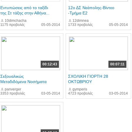
Εντυπώσεις από το ταξίδι
12ο ΔΣ Νεάπολης-Βίντεο
της Στ τάξης στην Αθήνα...
-Τμήμα Ε2
10dimchacha
12dimnea
1175 προβολές
05-05-2014
1733 προβολές
05-05-2014
00:12:43
00:07:11
Σεξουαλικώς
ΣΧΟΛΙΚΗ ΓΙΟΡΤΗ 28
Μεταδιδόμενα Νοσήματα
ΟΚΤΩΒΡΙΟΥ
panverger
gymperis
3353 προβολές
03-05-2014
4723 προβολές
03-05-2014