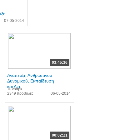
άξη
07-05-2014
03:45:36
Ανάπτυξη Ανθρώπινου
Δυναμικού, Εκπαίδευση
και Δια...
vodpk
2349 προβολές
06-05-2014
00:02:21