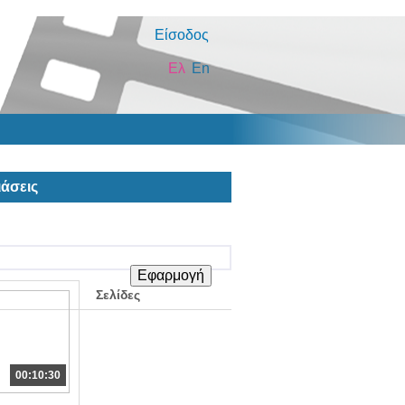
Είσοδος
Ελ
En
άσεις
Σελίδες
00:10:30