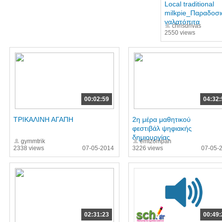
Local traditional
milkpie_Παραδοσι
γαλατόπιτα
chrisdrivas
2550 views
00:02:59
04:32:
ΤΡΙΚΑΛΙΝΗ ΑΓΑΠΗ
2η μέρα μαθητικού
φεστιβάλ ψηφιακής
δημιουργίας
gymmtrik
emtzompan
2338 views
07-05-2014
3226 views
07-05-
02:31:23
00:49: