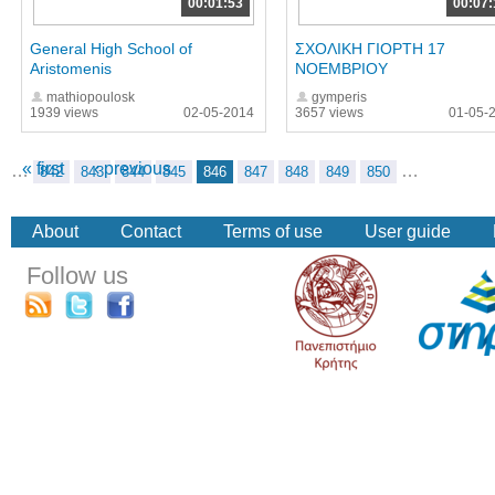
00:01:53
00:07:
General High School of
ΣΧΟΛΙΚΗ ΓΙΟΡΤΗ 17
Aristomenis
ΝΟΕΜΒΡΙΟΥ
mathiopoulosk
gymperis
1939 views
02-05-2014
3657 views
01-05-
« first
‹ previous
…
…
842
843
844
845
846
847
848
849
850
About
Contact
Terms of use
User guide
Follow us