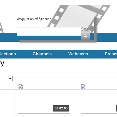
Φόρμα αναζήτησης
Search
lections
Channels
Webcasts
Prese
ry
00:02:05