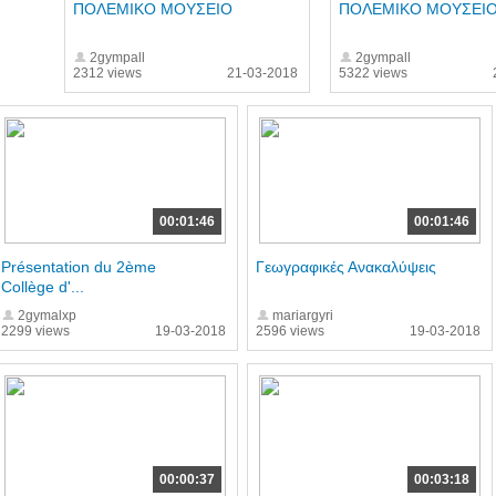
ΠΟΛΕΜΙΚΟ ΜΟΥΣΕΙΟ
ΠΟΛΕΜΙΚΟ ΜΟΥΣΕΙ
2gympall
2gympall
2312 views
21-03-2018
5322 views
00:01:46
00:01:46
Présentation du 2ème
Γεωγραφικές Ανακαλύψεις
Collège d'...
2gymalxp
mariargyri
2299 views
19-03-2018
2596 views
19-03-2018
00:00:37
00:03:18