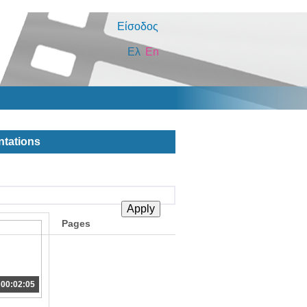
Είσοδος
Ελ
En
ntations
Pages
00:02:05