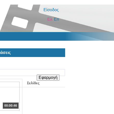
Είσοδος
Ελ
En
άσεις
Σελίδες
00:00:46