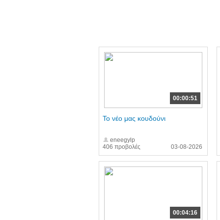
00:00:51
Το νέο μας κουδούνι
eneegylp
406 προβολές
03-08-2026
00:04:16