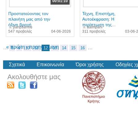
00:01:10
Προστατεύοντας τον
Τέχνη, Επιστήμη,
πλανήτη μας από την
Αυτοέκφραση: Η
όξινη βροχή
περίπτωση της...
panpsarrou
aalmpani
547 προβολές
04-06-2026
311 προβολές
03-06-
« πρώτη
‹ προηγούμενη
…
…
8
9
10
11
12
13
14
15
16
Σχετικά
Επικοινωνία
Όροι χρήσης
Οδηγίες 
Ακολουθήστε μας