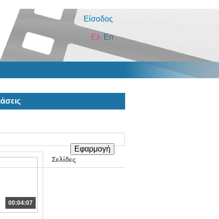
Είσοδος
Ελ
En
άσεις
Σελίδες
00:04:07