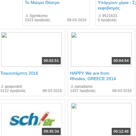
Το Μαύρο Θέατρο
Υπάρχουν χέρια - Σ
εκφοβισμός
3gymkomo
9521633
2323 προβολές
09-03-2016
0 προβολές
00:02:51
00:04:54
Τσικνοπέμπτη 2016
HAPPY We are from
Rhodes, GREECE 2014
geapostoli
panadamo
3122 προβολές
08-03-2016
1437 προβολές
08-03-2016
09:45:34
00:12:40