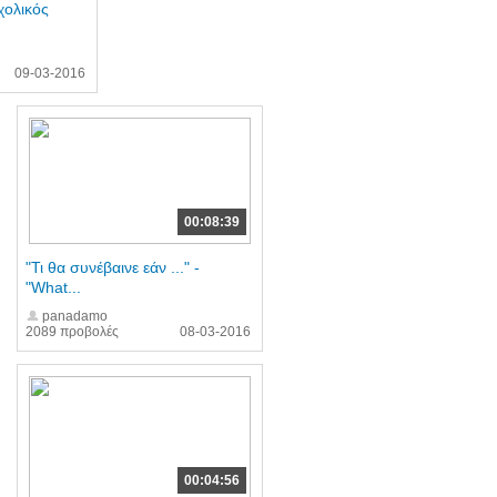
χολικός
09-03-2016
00:08:39
"Τι θα συνέβαινε εάν ..." -
"What...
panadamo
2089 προβολές
08-03-2016
00:04:56