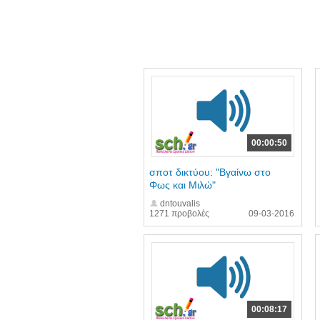
00:00:50
σποτ δικτύου: "Βγαίνω στο
Φως και Μιλώ"
dntouvalis
1271 προβολές
09-03-2016
00:08:17