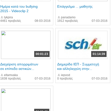
Ημέρα κατά του bullying
Επάγγελμα ... μαθητής
2015 - Videoclip 2
lykpira
panadamo
4461 προβολές
08-03-2016
1912 προβολές
07-03-2016
00:01:23
01:14:39
Διαχείριση απορριμάτων
Διημερίδα ΙΕΠ - Συμμετοχή
σε επίπεδο αστικών...
και αλληλεγγύη στην...
eltamvaka
iepvod
1838 προβολές
07-03-2016
0 προβολές
07-03-2016