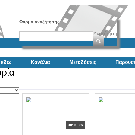
Φόρμα αναζήτησης
Αναζήτηση
άδες
Κανάλια
Μεταδόσεις
Παρουσι
ορία
00:10:06